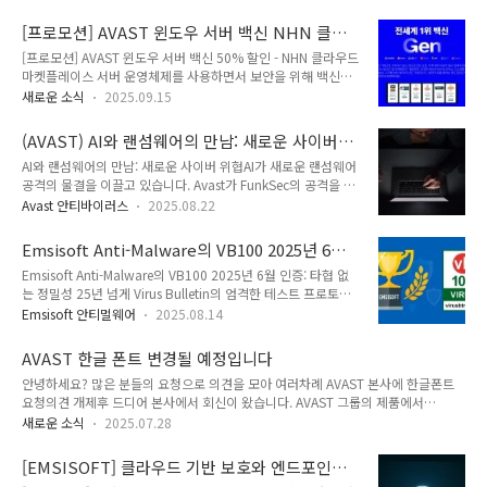
적인 소식을 담은 보고서였습니다. Infosecurity Magazine에 "
크스페이스에 사용 가능한 라이선스가 남아 있으면 지원되는 모
2025년 2분기 글로벌 랜섬웨어 공격 43% 급감" 이라는 제목의
든 OS에 E..
[프로모션] AVAST 윈도우 서버 백신 NHN 클라
기사가 실렸습니다 . 좋은 소식이 보도되는 건 언제나 기분 좋은
우드 고객 50% 할인
[프로모션] AVAST 윈도우 서버 백신 50% 할인 - NHN 클라우드
일이지만, 통계가 나올 때마다 걱정이 되고 마크 트웨인의 말이
마켓플레이스 서버 운영체제를 사용하면서 보안을 위해 백신은
떠오릅니다 . 아니면 벤저민 디즈레일리가 그 출처였을까요? 자
매우 중요합니다. 윈도우 서버의 경우 디펜더로는 부족합니다.
세히 살펴보면, 이 지표에 사용된 기간은 2025년 4월~6월이고,
새로운 소식
2025.09.15
리눅스 역시 전용 리눅스용 백신은 필수입니다.NHN 클라우드
NCC 그룹 의 보고서에 따르면 "2025년 2분기에 전 세계적으로
마켓플레이스에서 AVAST 윈도우 서버 백신 50% 할인 프로모
랜섬웨어 공격이 1분기에 비해 43% 감소했다"고 ..
(AVAST) AI와 랜섬웨어의 만남: 새로운 사이버
션 연말까지 제공해 드립니다. AVAST 서버 백신 솔루션 소개
위협
AI와 랜섬웨어의 만남: 새로운 사이버 위협AI가 새로운 랜섬웨어
AVAST는 AVG, AVIRA, NORTON 백신을 포함한 전세계 No.1
공격의 물결을 이끌고 있습니다. Avast가 FunkSec의 공격을 어
백신 솔루션 벤더입니다. 세계 최대 바이러스 데이터베이스 보유
떻게 막았는지, 그리고 진화하는 사이버 위협으로부터 파일을 보
는 물론 머신 러닝과 행위기반의 엔진으로 다양한 인터넷 위협에
Avast 안티바이러스
2025.08.22
호하는 방법을 알아보세요. 랜섬웨어는 인터넷에서 가장 두려워
대응하는 백신 솔루션입니다. 프로모션 혜택 혜택 및 기간프로모
하는 사이버 위협 중 하나였으며, 그 이유는 분명합니다. 그것은
션 기간 내 AVAST 서버 백신 이용요금 최대 50% 할인2..
Emsisoft Anti-Malware의 VB100 2025년 6월
빠르고 파괴적이며, 가장 중요한 파일을 잠그고 복구를 위해 지
인증: 타협 없는 정밀성
Emsisoft Anti-Malware의 VB100 2025년 6월 인증: 타협 없
불을 요구하는 데 점점 더 효과적이 되고 있습니다. 기업만 피해
는 정밀성 25년 넘게 Virus Bulletin의 엄격한 테스트 프로토콜
를 입는 것도 아닙니다. 일반 사람들도 가족 사진, 세금 기록, 금
은 간단한 전제를 통해 진정한 보호 기능과 마케팅 효과를 구분
융 파일, 전체 디지털 기록을 이러한 공격으로 잃었습니다. 하지
Emsisoft 안티멀웨어
2025.08.14
해 왔습니다. "제품이 정상 파일을 표시하지 않고도 실제 맬웨어
만 이제 새로운 우려스러운 변화가 나타나고 있습니다: 인공지능
를 정확하게 식별할 수 있을까요?" AMTSO (Anti-Malware
으로 강화된 랜섬웨어입니다. Avast 연구진이 최신 Gen
AVAST 한글 폰트 변경될 예정입니다
Testing Standards Organization) 지침을 완벽하게 준수하여
Threat..
안녕하세요? 많은 분들의 요청으로 의견을 모아 여러차례 AVAST 본사에 한글폰트
수행되는 이 테스트는 공정성과 투명성을 보장하는 세계적으로
요청의견 개제후 드디어 본사에서 회신이 왔습니다. AVAST 그룹의 제품에서
인정받는 방법론을 따릅니다. 2025년 6월 평가에서도 평균 17
AVAST, AVG, CCLEANER 제품에 적용된 한글폰트를 최신 스타일이 반영된 Noto
일 된 활성 악성코드 샘플 2,069개를 엄선하여 수집함으로써 이
새로운 소식
2025.07.28
Sans KR(노토 산스 폰트) 폰트로 모두 기본 적용할 것이라고 합니다. 아직 구체적인
러한 전통을 이어갔습니다. 이는 Virus Bulletin의 실시간 캠페
일정은 알 수 없으나 조만간 세련된 한글폰트를 적용한 AVAST 제품 출시를 기대합
인 모니터링에서 추출..
[EMSISOFT] 클라우드 기반 보호와 엔드포인트
니다. 모두 여러 분의 덕분이라고 생각합니다. 진심으로 감사드립니다. 조만간 출시