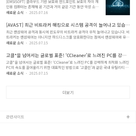
보호의 차이
[EMSISOFT] 클라우드 기반 보호와 엔드포인트 보호의 차이 개
되면 다시 안내 드리겠습니다. 감사합니다. 어베스트코리아 (주)소프트메일
인용 컴퓨터는 존재해 온 기간과 거의 같은 기간 동안 악성 소프
https://www.avastkorea.com AVAST 백신 한국총판 | 소프트메일AVAST 백신
트웨어의 표적이 되어 왔습니다. 예상대로, 범죄자들이 목표를
한국총판 (주)소프트메일입니다. ..
새로운 소식
2025.07.16
달성하기 위해 노력함에 따라 위협은 지속적으로 진화해 왔으며,
엔드포인트 보호도 이에 맞춰 진화해 왔습니다.현재 위협은 악성
[AVAST] 최근 비트라커 해킹으로 시스템 공격이 늘어나고 있습
소프트웨어에서만 비롯되는 것이 아니지만, 이 위협은 여전히 매
니다.
최근 랜섬웨어 공격과 동시에 윈도우의 비트라커 공격이 무척 늘어나고 있습니다. 비
우 현실적입니다. 위협 행위자들은 피해자의 장치에 접근하고 합
트라커는 랜섬웨어는 아니지만 하드디스크를 암호화한다는 점에서 랜섬웨어와 유사
법적인 소프트웨어를 활용해 탐지를 회피하는 점점 더 정교한 전
합니다. 비트라커(BitLocker)는 사실 랜섬웨어가 아니라, Windows의 정식 기능인
략을 사용합니다. 엔드포인트 보호는 상대적으로 단순한 안티바
새로운 소식
2025.07.15
드라이브 암호화 도구입니다. 하지만, 최근 몇몇 공격자들이 이 정상적인 기능을 악
이러스에서 고급 행동 분석으로 진화했으며, 최근에는 엔드포인
용해 랜섬웨어처럼 사용하는 사례가 보고되면서 문제가 되고 있습니다. 따라서 여기
트 보호 및 대응(EDR)으로 발전했습니다.최신 분석 기술은 클라
고클*을 넘어서는 글로벌 표준! ‘CCleaner’로 느려진 PC를 강력
서 말하는 "비트라커 랜섬웨어"는 공격자가 비트라커를 이용해 사용자 시스템의 드
우드 기반 서비스의 채택을 이끌..
하게 최적화
고클*을 넘어서는 글로벌 표준! ‘CCleaner’로 느려진 PC를 강력하게 최적화 느려진
라이브를 암호화한 뒤 복호화 키를 요구하는 방식의 공격을 의미합니다.🎯 공격으로
PC의 속도를 끌어올리기 위한 대표적인 방법으로 ‘고클린’과 같은 국내 유틸리티 프
부터 윈도우를 보호하기 위한 구체적인 방법은 다음과 같습니다: ✅ 1. 관리자 권한
로그램이 널리 사용되고 있지만, 전 세계적으로는 **CCleaner(씨클리너)**가 더욱
보호비트라커 활성화를 위해서는 관리자 권한이 필요합니다.일반..
새로운 소식
2025.07.15
강력한 기능과 글로벌 안정성으로 주목받고 있습니다. 25억 건 이상의 다운로드,
190개국 이상에서 사용 중인 CCleaner는 단순한 정리 도구를 넘어 전문적인 PC 최
적화 솔루션으로 자리잡으며, 국내 사용자에게도 새로운 선택지를 제시하고 있습니
더보기
다. Ccleaner 만의 차별화된 장점 글로벌 인증된 안정성: Avast 기술력 기반으로 전
세계 기업과 개인 사용자에게 안정적으로 공급.스마트 스캔 기능: 시스템 상태를 분
석해 최적화 우선순위를 ..
관련사이트