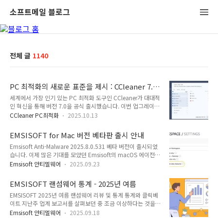
소프트메일 블로그
전체 글
1140
PC 최적화의 새로운 표준을 제시 : CCleaner 7.0,
현대 환경에 최적화된 업그레이드
세계에서 가장 인기 있는 PC 최적화 도구인 CCleaner가 대대적
인 혁신을 통해 버전 7.0을 공식 출시했습니다. 이번 업그레이드
는 단순한 기능 추가를 넘어, 급변하는 컴퓨팅 환경과 사용자 요
CCleaner PC최적화
2025.10.13
구에 적극적으로 대응하기 위한 전략적 당위성과 시대적 필요성
을 담고 있습니다. 1. "낡은 것은 버리고, 스마트한 효율성을 구
EMSISOFT for Mac 버전 베타판 출시 안내
축하다" CCleaner는 20여 년간 PC 성능 관리의 대명사로 자리
Emsisoft Anti-Malware 2025.8.0.531 베타 버전이 출시되었
매김해 왔지만, Windows 10/11 및 최신 하드웨어 환경의 변화
습니다. 이제 많은 기대를 모았던 Emsisoft의 macOS 에이전트
에 맞춰 소프트웨어의 코어 아키텍처와 사용자 경험(UX)을 전면
가 포함되어 있습니다! 이는 고객이 알고 신뢰하는 수준의 보안
적으로 현대화해야 할 필요가 있었습니다. (1) 현대적 디자인 및
Emsisoft 안티멀웨어
2025.09.23
을 macOS 환경에도 제공하는 데 있어 중요한 단계입니다. 작동
사용자 경험 혁신 7.0 버전은 이전 버전에 비해 더욱 간결하고
원리 macOS 에이전트는 Emsisoft Business Security ,
반응성이 높은 인터페이스를 채택했습니다. 사용자들은 라이..
EMSISOFT 랜섬웨어 통계 - 2025년 여름
Emsisoft Enterprise Security , Anti-Malware Home 의 세 가
EMSISOFT 2025년 여름 랜섬웨어 리뷰 및 통계 통계와 클릭베
지 에디션 모두에서 사용할 수 있습니다 . 별도의 Mac용 라이선
이트 지난주 업계 보고서를 살펴보던 중 조금 이상하다는 것을
스가 따로 없으며 기존 라이선스 체계에서 운영이 가능합니다.
발견했습니다. 랜섬웨어 공격이 크게 감소했다는 놀랍도록 긍정
모든 운영 체제에서 동일하게 워크스페이스에서 동작합니다. 워
Emsisoft 안티멀웨어
2025.09.18