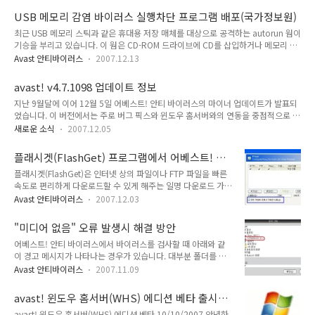
현상이 발생하는 경우는 다음과 같습니다. 어베스트!를 처음 설치한 이후어베스트!
USB 메모리 감염 바이러스 실행차단 프로그램 배포(국가정보원)
를 설치하기 전에 다른 안티바이러스 제품이 있는 상태에서 설치하는 경우어베스트!
최근 USB 메모리 스틱과 같은 휴대용 저장 매체를 대상으로 공격하는 autorun 웜이
를 최신 프로그램으로 업데이트한 이후이러한 상황일 경우에는 다음의 과정을 통해
기승을 부리고 있습니다. 이 웜은 CD-ROM 드라이브에 CD를 삽입하거나 메모리 스
해결할 수 있습니다. 1. 설치 로그 분석 - 어베스트!를 처음 설치하는 동안에는
틱을 USB 포트에 끼우는 순간 자동으로 실행되는 기능 즉 자동 실행 기능을 이용하
setup.log(C:\Program Files\Alwil Softwa..
Avast 안티바이러스
2007.12.13
고 있습니다. autorun 웜에 감염된 경우에는 메모리 스틱을 컴퓨터에 부착해 놓는
경우에는 웜을 삭제(또는 치료, 안전지대로 이동)한 후에도 재부팅을 하면 다시 생기
avast! v4.7.1098 업데이트 정보
는 놀라울만한 생명력을 보여 주고 있습니다. 국가 정보원에서는 이러한 문제점을 해
지난 9월달에 이어 12월 5일 어베스트! 안티 바이러스의 마이너 업데이트가 발표되
결하는 원천적인 방법으로 '자동 실행'기능을 끄는 프로그램을 배포하고 있어 이를
었습니다. 이 버전에서는 주로 버그 픽스와 윈도우 홈서버와의 연동을 중점적으로 다
소개합니다. 제목 USB메모리 감염 바이러스 실행차단 프로그램 배포 출처: 국가정보
루고 있습니다. 자세한 사항은 다음과 같습니다. 홈 / 프로페셔널 에디션 TAR 압축
원 http://www.ncsc.go.kr 내..
새로운 소식
2007.12.05
관련 프로그램에서 발생한 취약점 해결(http://secunia.com/advisories/27929)
다양한 압축 프로그램의 성능 향상 - winexec, install, CAB, NTFS 스트림 부팅 검사
플래시겟(FlashGet) 프로그램에서 어베스트! 감
에서 USB 키보드 지원 웹 방어 프로바이더 - 호환성 향상 인터넷 메일 프로바이더 -
시 및 진단 기능 사용하는 방법
플래시겟(FlashGet)은 인터넷 상의 파일이나 FTP 파일을 빠른
윈도우 비스타와의 호환성 향상 부팅 검사에서 CAB 압축 파일 지원 손상된 RAR 압
속도로 편리하게 다운로드할 수 있게 해주는 일명 다운로드 가속
축 파일을 처리하는 기능 향상 모질라 썬더버드에서 발생하던 메일 보호 마법사 버그
기(download Accelerator) 프로그램입니다. 이러한 프로그램
수..
Avast 안티바이러스
2007.12.03
들은 빠른 속도를 보장하기 위해 다양한 기술을 사용합니다만 이
러한 부분 때문에 어베스트! 안티 바이러스의 웹 방어 프로바이
"미디어 없음" 오류 발생시 해결 방안
더에서 다운로드하는 파일에 대한 실시간 진단 기능이 제대로 동
어베스트! 안티 바이러스에서 바이러스를 검사할 때 아래와 같
작하지 않게 되는 원인이 됩니다. 따라서, 플래시겟에서 웹 방어
이 경고 메시지가 나타나는 경우가 있습니다. 대부분 폴더를 검
프로바이더가 동작하게 하는 방법을 간략히 소개합니다. 1. 인터
사할 때에 내 컴퓨터를 체크해서 발생하는 것입니다. 아래 그림
넷 브라우저에서 웹 방어 프로바이더를 프록시로 동작하도록 설
Avast 안티바이러스
2007.11.09
을 보면 D: 가 시디롬 드라이브고 미디어가 들어가 있습니다. 만
정을 변경합니다. http://www.avast.co.kr/381 자료를 참고
약 미디어가 없다면 위의 경고 메시지가 나타나는 것입니다. 따
하십시오. 2. 플래시겟을 실행하고, 도구 -> 설정을 엽니다...
avast! 윈도우 홈서버(WHS) 에디션 베타 출시
라서, 미디어를 검사하지 않거나 미디어가 없는 경우에는 체크를
정보
avast! 윈도우 홈서버(WHS) 에디션 베타 10/10/2007 안녕하