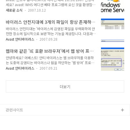
해제하면 문제없이 바이러스 검사를 계속 진행할 수 있습니다.
세요? avast! WHS 에디션 베타 프로그램에 오신 것을 환영합니
감사합니다.
다! 베타 프로그램은 공개되어 진행됩니다. 등록 절차 또는 별도
새로운 소식
2007.10.12
의 비용을 요구하지 않으며 어느 누구라도 사용하실 수 있습니
다. avast! WHS 에디션은 마이크로소프트가 개발하고 있는 윈
바이러스 안전지대에 3개의 파일이 항상 존재하
도우 홈 서버 플랫 폼에 특화되어 있는 안티 바이러스 제품입니
는 이유는?
바이러스 안전지대는 '바이러스에 감염된 파일을 무력화하여 안
다. WHS 시스템 자체의 보호뿐만 아니라 홈 네트워크에 연결되
전한 장소에 일시적으로 보관'하는 기능을 제공합니다. 다음과
어 있는 다른 avast! 제품을 간편하게 관리할 수 있습니다. WHS
같은 경우에 아주 유용하게 사용할 수 있습니다. 바이러스에 감
콘솔 프로그램을 통해 직접 관리할 수 있습니다. 주의: 이 프로그
Avast 안티바이러스
2007.09.28
염된 파일을 일시적으로 사용해야 할 필요가 있을 때. 오진 여부
램은 베타 프로그램으로 2007년도 11월 초, WHS 기반의 시스
가 의심될 때 그 외에도 일반적으로 바이러스에 감염된 것을 확
템이 출시될 때를 맞춰 함께 출시될 예정입니다. 설치 - ..
웹마와 같은 'IE 호환 브라우저'에서 웹 방어 프로
인할 때에는 삭제하는 것보다 안전지대로 이동시켜 두는 것을 추
바이더를 이용하는 방법
안녕하세요? 어베스트! 안티 바이러스는 웹 브라우저를 이용하
천합니다. 그런데, '바이러스 안전지대'를 실행하면 기본적으로
는 도중에 감염되는 바이러스나 웜을 차단하는 '웹 방어' 프로바
3 개의 파일이 나타나는 것을 볼 수 있습니다. 이 파일은 왼쪽 카
이더를 제공합니다. 지원하는 웹 브라우저는 다음과 같습니다.
테고리 중에서 '시스템 파일'에 위치하고 있습니다. 시스템 파일
Avast 안티바이러스
2007.09.21
인터넷 익스플로러 오페라 파이어 폭스 사파리(Safari) 아반트
에 포함된 3개의 파일은 윈도우 운영 체제의 네트워크를 담당하
(Avant) 맥쏜(Maxthon) 그리고, IE와 호환되는 다양한 웹 브라
는 핵심적인 DLL 파일로 바이러스의 주요 공격 대상이 되며, 이
우저가 개발되어 일반 유저들이 널리 사용하고 있으며, 대표적인
파일이 손상되거나 삭제될 경우..
더보기
브라우저로는 웹마(Webma2) 브라우저가 있습니다. 하지만, 이
러한 IE 호환 브라우저는 어베스트! 안티 바이러스의 웹 방어 프
로바이더에서 동작하지 않습니다. 지원하지 않는 브라우저는 다
음과 같습니다 웹마(Webma2) 더월드(TheWorld) 아이캔
(ICan) 코스모아이(Comsmo-i) 그린브라우저
관련사이트
(GreenBrowser..