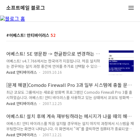
소프트메일 블로그
어베스트! 안티바이러스
52
어베스트! SE 영문판 -> 한글판으로 변경하는 방
법 소개
어베스트! v4.7.766에서는 한국어가 지원됩니다. 처음 설치하
는 경우에는 설치 과정 중간에 언어를 추가로 선택할 수 있으므
로 이를 이용하면 됩니다. 그리고, 이미 어베스트!를 설치하여 사
Avast 안티바이러스
2009.10.16
용하시는 분들은 다음의 과정을 통해 한글로 변경하여 편리하게
사용하실 수 있습니다. 영문 버전이 이미 설치되어 있다는 가정
[문제 해결]Comodo Firewall Pro 3과 일부 시스템에 충돌 문
하에 설명드립니다. 1. 먼저 어베스트! SE를 업데이트합니다. 바
제 보고 안내
최근 코모도 그룹에서는 새로운 방화벽 프로그램인 Comodo Firewall Pro 3를 출
탕화면의 시스템 트레이에 있는 @자 모양의 아이콘을 마우스
시하였습니다. 어베스트! 안티 바이러스를 사용하고 있는 상태에서 코모도 방화벽을
오른쪽 버튼으로 클릭하고, Updating을 선택하고, Program
설치하고 재부팅을 할 때에, 무한 기다림 또는 오래 기다린 후에 부팅이 되는 현상이
Update를 선택합니다. 업데이트 과정이 완료되면 재부팅합니
Avast 안티바이러스
2007.12.25
보고되고 있습니다. 이 현상의 원인은 어베스트! 실시간 감시와 코모도 실시간 감시
다. 2. 시작 -> 설정 -> 제어판 -> 프로그램 추가/제거를 실행합
가 동일한 부분을 액세스하여 발생하는 것으로 보이지만 현재 정확히 밝혀진 바는 없
니다. 3. 프로그램 추가/제거 대화상자에서, 왼쪽에서 프로그램
어베스트! 설치 후에 계속 재부팅하라는 메시지가 나올 때의 해
습니다. 운영체제는 윈도우 XP, 비스타에서 모두 발생하는 것으로 보이지만, 일부 시
변경 또는..
결방법 소개
어베스트! 안티 바이러스를 처음 설치할 경우에는 설치 마지막 과정에서 시스템을 재
스템에서만 이러한 현상이 나타난다는 점을 주의하시기 바랍니다. 그리고, 현재 패치
부팅한다는 화면이 나타납니다. 이 화면에서 "예"를 클릭하면 컴퓨터가 종료되었다
등이 정식적으로 발표되지 않았으므로 새로 설치하시는 분은 주의하시기 바랍니다.
가 다시 켜지게 됩니다. 하지만, 드문 경우이지만, 일부 시스템에서는 재부팅한 이후
감사합니다. 출처: http://forums.com..
Avast 안티바이러스
2007.12.21
에 다시 재부팅한다는 창이 나오는 난감한 상황이 발생하는 경우가 있습니다. 이러한