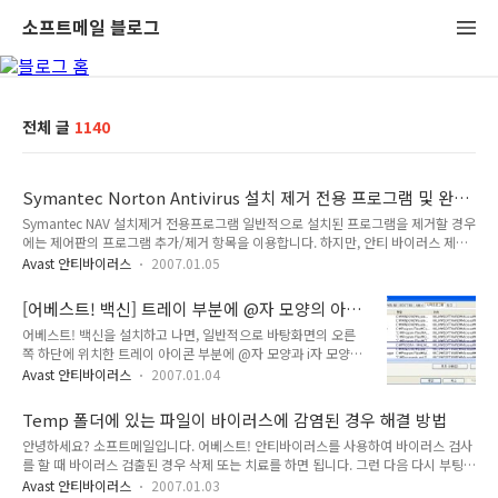
소프트메일 블로그
전체 글
1140
Symantec Norton Antivirus 설치 제거 전용 프로그램 및 완
벽제거 방법 소개
Symantec NAV 설치제거 전용프로그램 일반적으로 설치된 프로그램을 제거할 경우
에는 제어판의 프로그램 추가/제거 항목을 이용합니다. 하지만, 안티 바이러스 제품
을 설치 제거시에 가끔 문제점을 일으키는 경우가 있습니다. 그 중 Symantec
Avast 안티바이러스
2007.01.05
Antivirus를 완벽하게 제거하는 프로그램을 소개합니다. 해당 버전: NAV
2003/2004/2005/2006/2007 설치제거프로그램은 운영체제별로 따로 구분되어
[어베스트! 백신] 트레이 부분에 @자 모양의 아이
있으므로 원하는 프로그램을 다운로드하여 실행합니다. • Windows 98/Me •
콘이 보이지 않을때 해결 방법은?
어베스트! 백신을 설치하고 나면, 일반적으로 바탕화면의 오른
Windows XP/2000 출처: Symantec 홈페이지 참고로, 어베스트! 안티 바이러스
쪽 하단에 위치한 트레이 아이콘 부분에 @자 모양과 i자 모양의
제품도 프로그램 제거 전용 프로그램을 제공합니다. NAV를 완벽하게 제거하는 방법
아이콘이 생기는 것을 볼 수 있습니다. 컴퓨터로 아무런 작업을
소개 Symantec NAV를 제어..
Avast 안티바이러스
2007.01.04
하지 않고 있을 때에는 정지된 상태로 보이지만, 인터넷을 사용
하거나 탐색기를 여는 등, 바이러스 검사 작업을 하게 되면 회전
Temp 폴더에 있는 파일이 바이러스에 감염된 경우 해결 방법
하는 모양을 보여 줍니다. 하지만, 사용하다 보면 우연치 않게 이
안녕하세요? 소프트메일입니다. 어베스트! 안티바이러스를 사용하여 바이러스 검사
아이콘들이 보이지 않게 되는 경우가 있습니다. 이러한 상황은,
를 할 때 바이러스 검출된 경우 삭제 또는 치료를 하면 됩니다. 그런 다음 다시 부팅을
대부분 보안 관련 프로그램(스파이웨어 검사 프로그램 등),
하여 검사를 하면 동일한 바이러스가 감염되었다고 나오는 경우가 있습니다. 이러한
msconfig 등에서 시작 항목에 등록되어 있는 어베스트! 아이콘
Avast 안티바이러스
2007.01.03