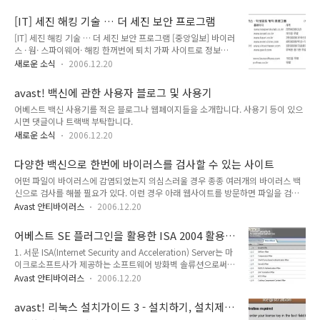
경우에 대한 원인과 해결책에 대해 간단히 설명합니다. ● C:\System Volume
관련 프로그램을 삭제하거나 체크해제(실행되지 않게)해서 발생
Information\_restore{44BADFAE-8C81-47AF-AC66-
합니다. 참고로, 현재 이러한 삭제 현상을 일으키는 프로그램으
[IT] 세진 해킹 기술 … 더 세진 보안 프로그램
E4E3243282A4}\RP43\A0010720.pif ● C:\WINDOWS\Temp ●
로는 Ad-watch가 있습..
[IT] 세진 해킹 기술 … 더 세진 보안 프로그램 [중앙일보] 바이러
C:\Documents and Settings\Administrator\Local Settings\Temp\* 바이러스
스 · 웜· 스파이웨어· 해킹 한꺼번에 퇴치 가짜 사이트로 정보
감염시 경로를 살펴 보면 보통 위의 3 가지 경로에서 그러한 현상이 나타나는 것을
빼가는 `피싱` 방지기능 갖춰 인터넷 해킹의 수준이 날로 교묘
볼 ..
새로운 소식
2006.12.20
해지고 있다. 가짜 사이트를 만들어 ID나 패스워드 정보를 빼내
가기도 한다. 이에 따라 파일을 감염시키는 바이러스 퇴치에 주
avast! 백신에 관한 사용자 블로그 및 사용기
력하던 국내외 보안 소프트웨어 업체들은 정보 유출이나 외부 해
어베스트 백신 사용기를 적은 블로그나 웹페이지들을 소개합니다. 사용기 등이 있으
킹을 막는 기능을 보완한 신제품을 속속 내놓고 있다. 국내에 출
시면 댓글이나 트랙백 부탁합니다.
시된 새 컴퓨터 보안 프로그램을 살펴본다. ◆V3 국내에서
1988년 개발된 V3는 바이러스 퇴치 프로그램의 대명사다. 올
새로운 소식
2006.12.20
상반기 외국산 제품이 홍수를 이뤘지만 65%의 시장 점유율로
거뜬히 1위 자리를 지키고 있다. 안철수연구소가 7월에 내놓은
다양한 백신으로 한번에 바이러스를 검사할 수 있는 사이트
'V3 인터넷 시큐리티..
어떤 파일이 바이러스에 감염되었는지 의심스러울 경우 종종 여러개의 바이러스 백
신으로 검사를 해볼 필요가 있다. 이런 경우 아래 웹사이트를 방문하면 파일을 검사
할 수 있는데 이 때 검사가능한 백신은 다음과 같다: AntiVir Authentium avast!
Avast 안티바이러스
2006.12.20
AVG BitDefender CAT-QuickHeal ClamAV DrWeb eSafe여러분께서도 이용해 보
시길 바랍니다. http://www.virustotal.com/en/indexf.html
어베스트 SE 플러그인을 활용한 ISA 2004 활용
예제
1. 서문 ISA(Internet Security and Acceleration) Server는 마
이크로소프트사가 제공하는 소프트웨어 방화벽 솔류션으로써,
MS Proxy 1.0 이름으로 처음 출시되었으며, 현재 최신 버전은
Avast 안티바이러스
2006.12.20
ISA 2004 버전이다. ISA Server는 패킷 필터링과 서킷 수준의
필터링을 제공하며, 웹 컨텐트의 캐싱을 지원한다. 어베스트 서
avast! 리눅스 설치가이드 3 - 설치하기, 설치제
버용 백신에는 기존 프로페셔널 버전에서 제공하는 프로바이더