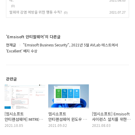
2021.08.03
(0)
멀웨어 감염 에방을 위한 행동 수칙?
2021.07.27
(0)
'Emsisoft 안티멀웨어'의 다른글
현재글
"Emsisoft Business Security", 2021년 5월 AVLab 테스트에서
'Excellent' 배지 수상
관련글
[엠시소프트
엠시소프트
[엠시소프트] Emsisoft
안티랜섬웨어] MITRE
안티랜섬웨어 윈도우 11
사이런스 설치를 위한
ATT&CK 멀웨어 행동
공식지원
파라미터 변경 방법
2021.10.05
2021.09.02
2021.08.03
패턴 정보 제공