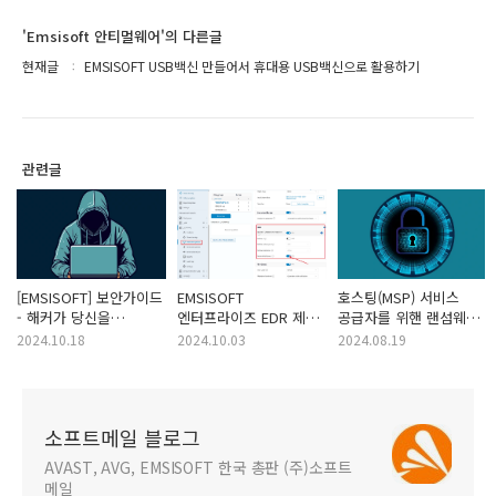
'Emsisoft 안티멀웨어'의 다른글
현재글
EMSISOFT USB백신 만들어서 휴대용 USB백신으로 활용하기
관련글
[EMSISOFT] 보안가이드
EMSISOFT
호스팅(MSP) 서비스
- 해커가 당신을
엔터프라이즈 EDR 제품
공급자를 위핸 랜섬웨어
표적으로 삼을 수 있는
USB 매체제어 추가
예방 가이드
2024.10.18
2024.10.03
2024.08.19
이유
(EMSISOFT)
소프트메일 블로그
AVAST, AVG, EMSISOFT 한국 총판 (주)소프트
메일