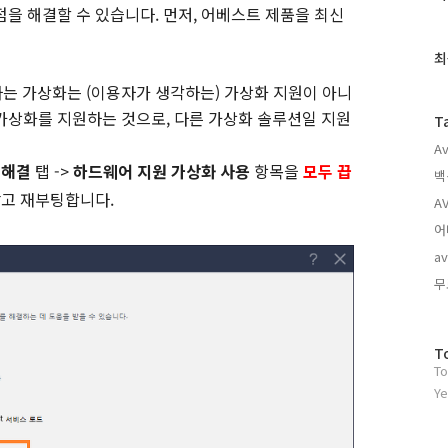
을 해결할 수 있습니다. 먼저, 어베스트 제품을 최신
근
글
과
최
인
하는 가상화는 (이용자가 생각하는) 가상화 지원이 아니
기
글
가상화를 지원하는 것으로, 다른 가상화 솔루션일 지원
T
Av
 해결
탭 ->
하드웨어 지원 가상화 사용
항목을
모두 끕
백
닫고 재부팅합니다.
AV
어
av
무
방
T
To
문
자
Ye
수