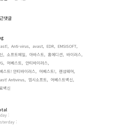
근댓글
ag
ast!,
Anti-virus,
avast,
EDR,
EMSISOFT,
신,
소프트메일,
아바스트,
홈에디션,
바이러스,
G,
어베스트,
안티바이러스,
베스트! 안티바이러스,
어베스트!,
랜섬웨어,
ast! Antivirus,
엠시소프트,
어베스트백신,
료백신,
otal
day :
sterday :