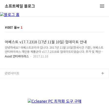
소프트메일 블로그
007 올ㅠ
1
어베스트 v17.7.2318 (17년 11월 10일) 업데이트 안내
안녕하세요? 어베스트코리아 입니다. 2017년 11월 10일(한국시간 기준), 어베스트
안티바이러스 개인용 제품군이 v17.7.2318로 업데이트되었습니다. 추가 및 개선된
사항은 다음과 같습니다. v17.7.2318 (2017년 11월 10일) 안정화 버전 출시 해결
Avast 안티바이러스
2017.11.10
된 버그 설치 및 업데이트 프로그램 업데이트하는 과정에서 방화벽 규칙을 삭제하는
문제 해결 랜섬웨어 감시 사용자 정의 폴더에 대한 지원 추가 안티바이러스 검사 예
약 검사가 반복되는 문제 해결 바이러스 검역소 버그 수정 및 개선 윈도우 보안 센터
어베스트 버전이 오래된 경우 윈도우 보안 센터에서 업데이트를 실행하지 못하는 문
관련사이트
제 해결 방화벽 네트워크 토스터(Network Toaster, 스택 드라이버)가 올바른 프로
파일을 선택하도록 문제 해결 ..