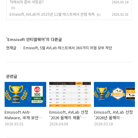
직에서의 준비 사항은?
2026.03.18
(0)
Emsisoft, AVLab의 2025년 11월 테스트에서 만점 획득
2026.02.02
(0)
'Emsisoft 안티멀웨어'의 다른글
현재글
Emsisoft, 5월 AVLab 테스트에서 360가지 위협 모두 차단
관련글
Emsisoft Anti-
Emsisoft, AVLab 선정
Emsisoft, AVLab 선정
Malware, 국제 보안
'2026 올해의 제품'
'2026년 올해의
인증 VB100에서 A등급
수상… 최고 복구 속도
제품'으로 선정 및 문제
2026.05.01
2026.04.06
2026.03.18
획득 및 오탐률 완전
부문도 석권
해결 시간 부문 최고상
무결 달성
수상