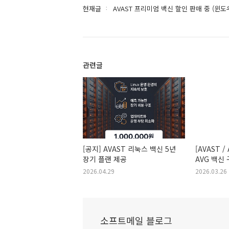
현재글
AVAST 프리미엄 백신 할인 판매 중 (윈도우용
관련글
[공지] AVAST 리눅스 백신 5년
[AVAST /
장기 플랜 제공
AVG 백신 
공지
2026.04.29
2026.03.26
소프트메일 블로그