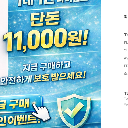
근
글
과
최
인
기
글
T
E
엠
AV
ED
소
방
T
To
문
자
Ye
수