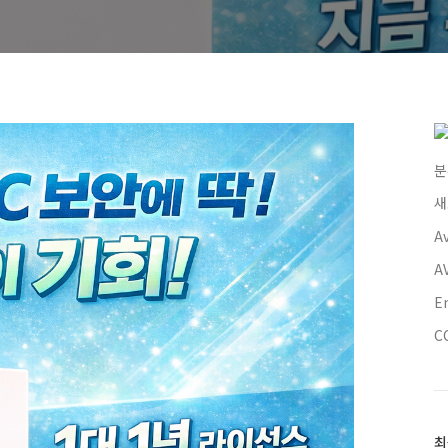
분
새
A
A
E
C
최
최