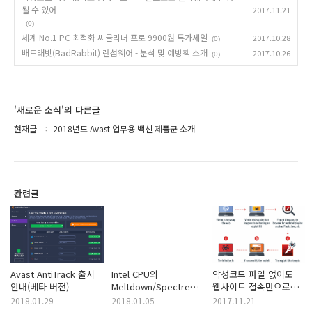
될 수 있어
2017.11.21
(0)
세계 No.1 PC 최적화 씨클리너 프로 9900원 특가세일
2017.10.28
(0)
배드래빗(BadRabbit) 랜섬웨어 - 분석 및 예방책 소개
2017.10.26
(0)
'새로운 소식'의 다른글
현재글
2018년도 Avast 업무용 백신 제품군 소개
관련글
Avast AntiTrack 출시
Intel CPU의
악성코드 파일 없이도
안내(베타 버전)
Meltdown/Spectre
웹사이트 접속만으로도
취약점에 대한 대응 방안
랜섬웨어에 감염될 수
2018.01.29
2018.01.05
2017.11.21
(어베스트)
있어