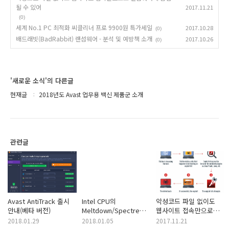
될 수 있어
2017.11.21
(0)
세계 No.1 PC 최적화 씨클리너 프로 9900원 특가세일
2017.10.28
(0)
배드래빗(BadRabbit) 랜섬웨어 - 분석 및 예방책 소개
2017.10.26
(0)
'새로운 소식'의 다른글
현재글
2018년도 Avast 업무용 백신 제품군 소개
관련글
Avast AntiTrack 출시
Intel CPU의
악성코드 파일 없이도
안내(베타 버전)
Meltdown/Spectre
웹사이트 접속만으로도
취약점에 대한 대응 방안
랜섬웨어에 감염될 수
2018.01.29
2018.01.05
2017.11.21
(어베스트)
있어