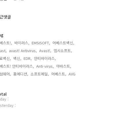
근댓글
ag
베스트!,
바이러스,
EMSISOFT,
어베스트백신,
ast,
avast! Antivirus,
Avast!,
엠시소프트,
료백신,
백신,
EDR,
안티바이러스,
베스트! 안티바이러스,
Anti-virus,
아바스트,
섬웨어,
홈에디션,
소프트메일,
어베스트,
AVG,
otal
day :
sterday :