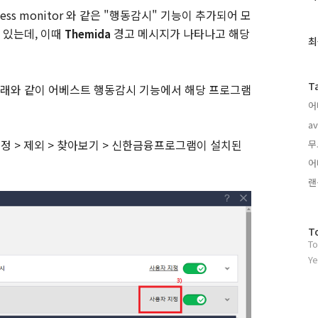
근
s monitor 와 같은 "행동감시" 기능이 추가되어 모
글
 있는데, 이때
경고 메시지가 나타나고 해당
Themida
과
최
인
기
글
T
래와 같이 어베스트 행동감시 기능에서 해당 프로그램
어
av
 지정 > 제외 > 찾아보기 > 신한금융프로그램이 설치된
무
어
랜
방
T
To
문
자
Ye
수